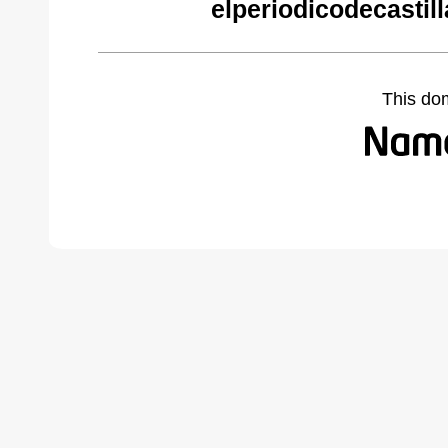
elperiodicodecastil
This do